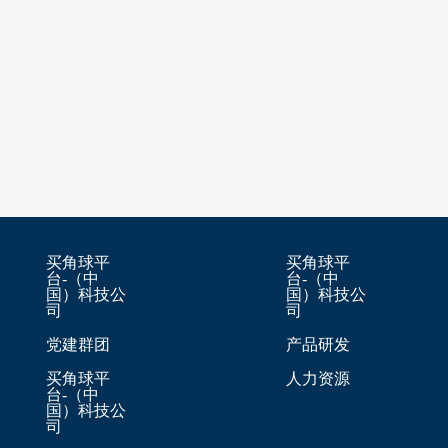
买角球平
买角球平
台-（中
台-（中
国）科技公
国）科技公
司
司
党建群团
产品研发
买角球平
人力资源
台-（中
国）科技公
司