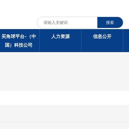
搜索
买角球平台-（中
人力资源
信息公开
国）科技公司