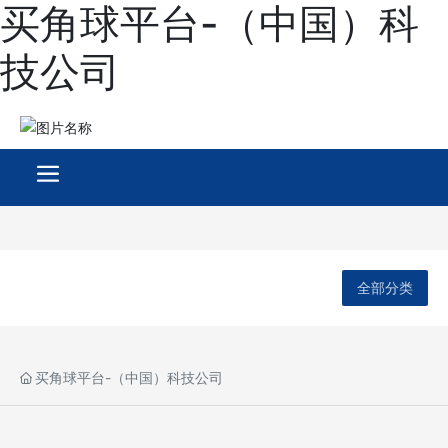
买角球平台-（中国）科
技公司
全部分类
买角球平台-（中国）科技公司