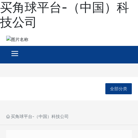
买角球平台-（中国）科
技公司
全部分类
买角球平台-（中国）科技公司