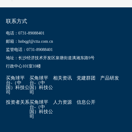
联系方式
电话：0731-89088401
邮箱：hnbqgf@ctta.com.cn
监管电话：0731-89088401
地址：长沙经济技术开发区泉塘街道漓湘东路9号
行政中心101室10楼
买角球平
买角球平
相关资讯
党建群团
产品研发
台-（中
台-（中
国）科技公
国）科技公
司
司
投资者关系
买角球平
人力资源
信息公开
台-（中
国）科技公
司