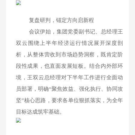
复盘研判，锚定方向启新程
会议伊始，集团党委副书记、总经理王
双云围绕上半年经济运行情况展开深度剖
析，从整体营收到市场趋势洞察，既肯定阶
段性成果，也直面发展短板。结合内外部环
境，王双云总经理对下半年工作进行全面动
员部署，明确
“聚焦效益、强化执行、协同攻
坚”核心思路，要求各单位狠抓落实，为全年
目标达成筑牢基础。