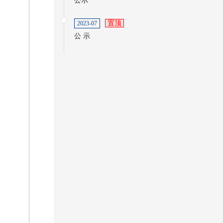
公示
置顶
2023-07
公 示