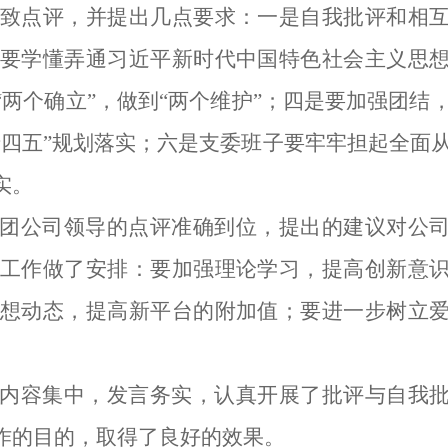
致点评
，
并提
出
几点要求
：
一
是
自我批评和相
要学懂弄通习近平新时代中国特色社会主义思
“两个确立”，做到“两个维护”
；四是要加强团结
十四五”规划落实
；六是支委班子
要牢牢担起全面
实。
团公司领导的点评准确到位
，
提出的建议对
公
工作做了安排
：要
加强理论学习
，
提高创新意
想动态
，提高新平台的附加值；
要
进一步树立
内容集中
，
发言务实
，
认真开展了批评与自我
作的目的，取得了良好的效果。