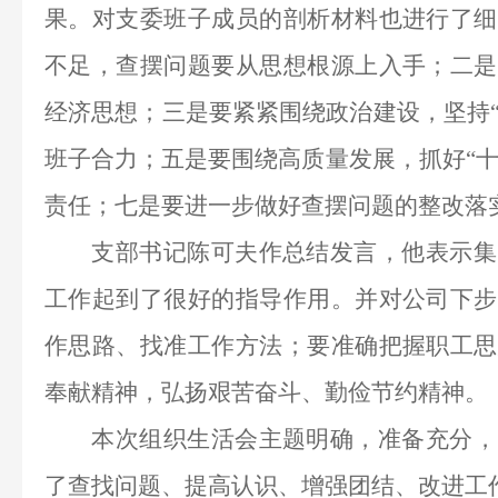
果。对
支委
班子成员的剖析材料
也
进行了细
不足，查摆问题要从
思想
根源上入手；
二
是
经济思想；
三是
要紧紧围绕政治建设，
坚持
班子合力
；五是要围绕高质量发展，
抓好“
责任；七是要进一步做好查摆问题的整改落
支部书记陈可夫作总结发言，他表示集
工作起到了很好的指导作用
。
并对
公司
下步
作思路、找准工作方法
；
要
准确把握职工思
奉献精神，弘扬艰苦奋斗、勤俭节约精神。
本次组织生活会主题明确，
准备充分
，
了查找问题
、提高认识、增强团结、改进工