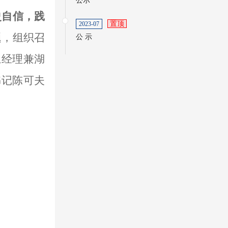
公示
史自信，践
置顶
2023-07
题
，
组织召
公 示
总经理兼湖
书记陈可夫