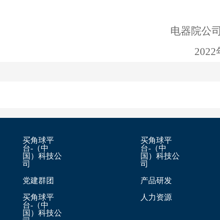
电器院公
202
买角球平
买角球平
台-（中
台-（中
国）科技公
国）科技公
司
司
党建群团
产品研发
买角球平
人力资源
台-（中
国）科技公