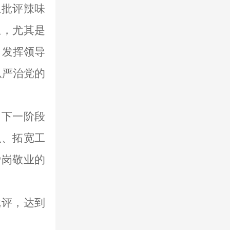
互批评辣味
想，尤其是
，
发挥领导
从严治党的
司
下
一
阶段
识、拓宽工
爱岗
敬业
的
批评
，
达到