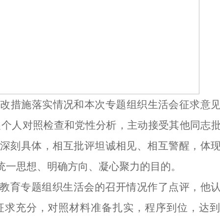
整改措施落实情况和本次
专题组织生活会
征求意
展个人对照检查和党性分析
，
主动接受其他同志
深刻具体
，
相互批评坦诚相见、相互警醒
，
体
统一思想、明确方向、凝心聚力的目的。
教育专题组织生活会的
召开情况作了点评
，他
征求充分
，
对照材料准备扎实
，程序
到位
，
达