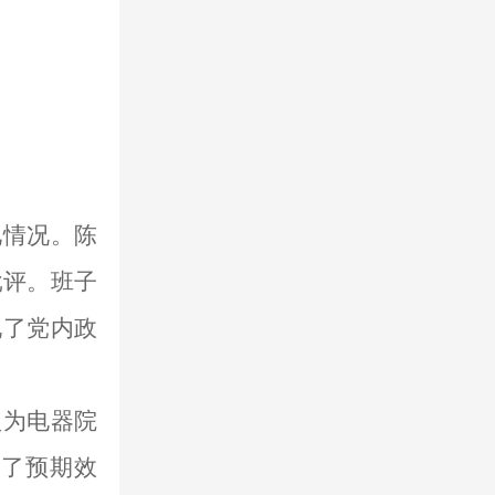
见情况。
陈
批评。班子
现了党内政
认为
电器院
到了预期效