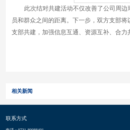
此次结对共建活动不仅改善了公司周边
员和群众之间的距离。下一步，双方支部将
支部共建，加强信息互通、资源互补、合力
相关新闻
联系方式