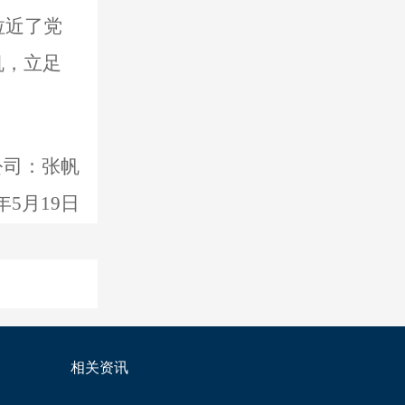
拉近了党
机，立足
公司：张帆
2年5月19日
相关资讯