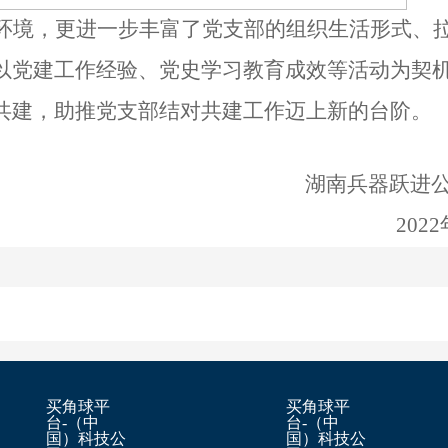
环境，更进一步丰富了党支部的组织生活形式、
以党建工作经验、党史学习教育成效等活动为契
共建，助推党支部结对共建工作迈上新的台阶。
湖南兵器跃进
202
买角球平
买角球平
台-（中
台-（中
国）科技公
国）科技公