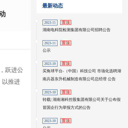
最新动态
动
置顶
2023-11
湖南电科院检测集团有限公司招聘公告
置顶
2023-11
公示
置顶
2023-10
，跃进公
买角球平台-（中国）科技公司 市场化选聘湖
南兵器东升机械制造有限公司总经理 公告
，以推进
置顶
2023-10
转载| 湖南湘科控股集团有限公司关于公布假
冒国企行为举报方式的公告
置顶
2023-10