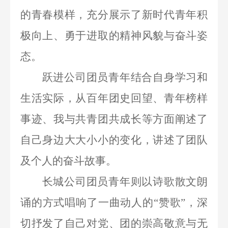
的青春模样，充分展示了新时代青年积
极向上、勇于进取的精神风貌与奋斗姿
态。
跃进公司团员青年结合自身学习和
生活实际，从百年团史回望、青年榜样
事迹、我与共青团共成长等方面阐述了
自己身边大大小小的变化，讲述了团队
及个人的奋斗故事。
长城公司团员青年则以诗歌散文朗
诵的方式唱响了一曲动人的“赞歌”，深
切抒发了自己对党、团的崇高敬意与无