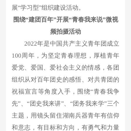
展“学习型”组织建设活动。
围绕“建团百年”开展“青春我来说”微视
频拍摄活动
2022年是中国共产主义青年团成立
100周年，为
坚定青春理想，厚植青年
爱党、爱国、爱社会主义的情感，
各团
组织从对百年团史的感悟、对共青团的
祝福宣言等角度入手，围绕“青春我争
先”、“团史我来讲”、“团务我来学”三个
主题，用镜头留住湖南兵器青年
有信仰
和意志，有目标和方向，有勇气和力量