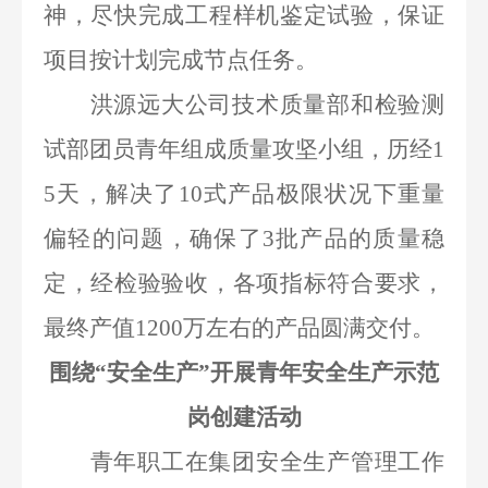
神，尽快完成工程样机鉴定试验，保证
项目按计划完成节点任务。
洪源远大公司技术质量部和检验测
试部团员青年组成质量攻坚小组，历经1
5天，解决了10式产品极限状况下重量
偏轻的问题，确保了3批产品的质量稳
定，经检验验收，各项指标符合要求，
最终产值1200万左右的产品圆满交付。
围绕“安全生产”开展青年安全生产示范
岗创建活动
青年职工在集团安全生产管理工作