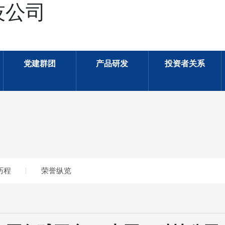
技公司
党建群团
产品研发
投资者关系
历程
荣誉纵览