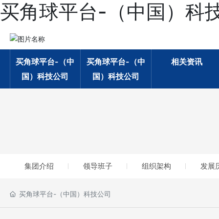
买角球平台-（中国）科
买角球平台-（中
买角球平台-（中
相关资讯
国）科技公司
国）科技公司
集团介绍
领导班子
组织架构
发展
买角球平台-（中国）科技公司