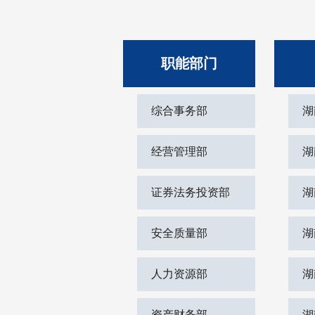
职能部门
综合事务部
湖
经营管理部
湖
证券法务投资部
湖
安全质量部
湖
人力资源部
湖
资产财务部
湖