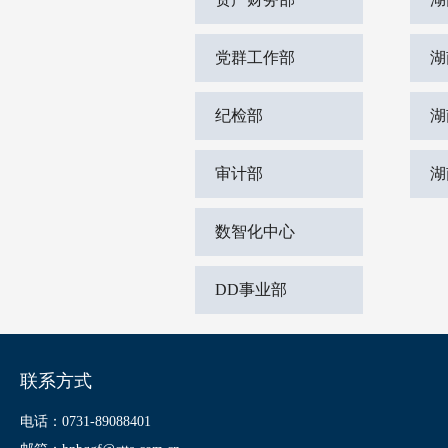
党群工作部
湖
纪检部
湖
审计部
湖
数智化中心
DD事业部
联系方式
电话：0731-89088401