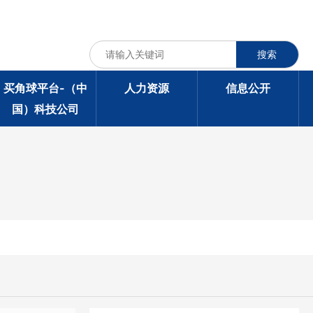
搜索
买角球平台-（中
人力资源
信息公开
国）科技公司