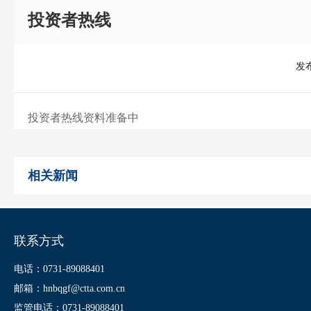
投资者热线
发布
投资者热线资料准备中
相关新闻
联系方式
电话：0731-89088401
邮箱：hnbqgf@ctta.com.cn
监管电话：0731-89088401