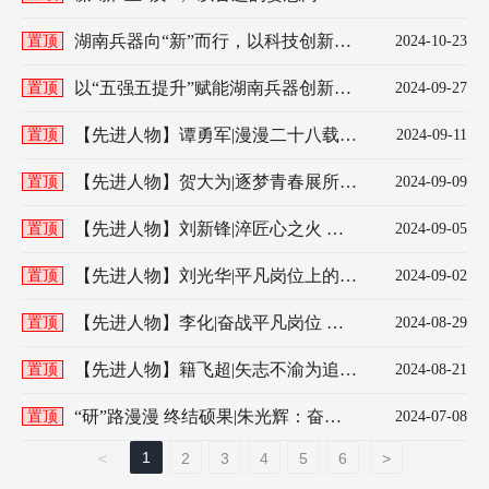
勇进
湖南兵器向“新”而行，以科技创新促
置顶
2024-10-23
高质量发展
以“五强五提升”赋能湖南兵器创新发
置顶
2024-09-27
展
【先进人物】谭勇军|漫漫二十八载
置顶
2024-09-11
他是科研达人，亦是管理先锋
【先进人物】贺大为|逐梦青春展所长
置顶
2024-09-09
奋斗成果卫国防
【先进人物】刘新锋|淬匠心之火 铸
置顶
2024-09-05
时代之刃
【先进人物】刘光华|平凡岗位上的尖
置顶
2024-09-02
兵
【先进人物】李化|奋战平凡岗位 坚
置顶
2024-08-29
持铸就梦想
【先进人物】籍飞超|矢志不渝为追梦
置顶
2024-08-21
科技成就追梦人
“研”路漫漫 终结硕果|朱光辉：奋斗
置顶
2024-07-08
在军工科研战线的排头兵
1
<
2
3
4
5
6
>