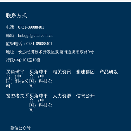
联系方式
电话：0731-89088401
邮箱：hnbqgf@ctta.com.cn
监管电话：0731-89088401
地址：长沙经济技术开发区泉塘街道漓湘东路9号
行政中心101室10楼
买角球平
买角球平
相关资讯
党建群团
产品研发
台-（中
台-（中
国）科技公
国）科技公
司
司
投资者关系
买角球平
人力资源
信息公开
台-（中
国）科技公
司
微信公众号