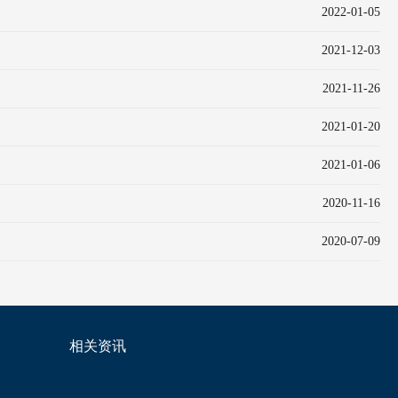
2022-01-05
2021-12-03
2021-11-26
2021-01-20
2021-01-06
2020-11-16
2020-07-09
相关资讯