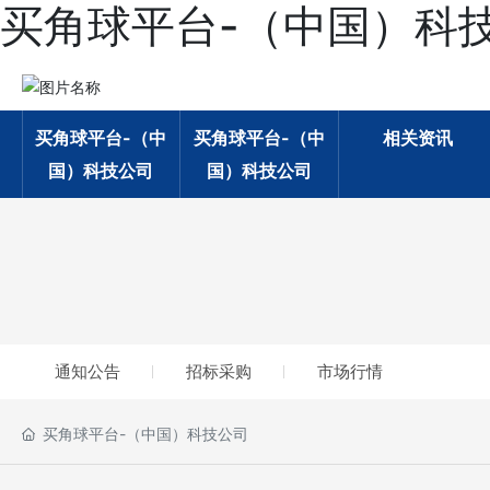
买角球平台-（中国）科
买角球平台-（中
买角球平台-（中
相关资讯
国）科技公司
国）科技公司
通知公告
招标采购
市场行情
买角球平台-（中国）科技公司