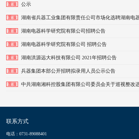
公示
置顶
湖南省兵器工业集团有限责任公司市场化选聘湖南电
置顶
湖南电器科学研究院有限公司招聘公告
置顶
湖南电器科学研究院有限公司 招聘公告
置顶
湖南洪源远大科技有限公司 2021年招聘公告
置顶
兵器集团本部公开招聘拟录用人员公示公告
置顶
中共湖南湘科控股集团有限公司委员会关于巡视整改
置顶
联系方式
电话：0731-89088401