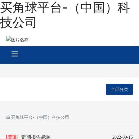
买角球平台-（中国）科
技公司
全部分类
买角球平台-（中国）科技公司
定期报告标题
置顶
2022-09-15