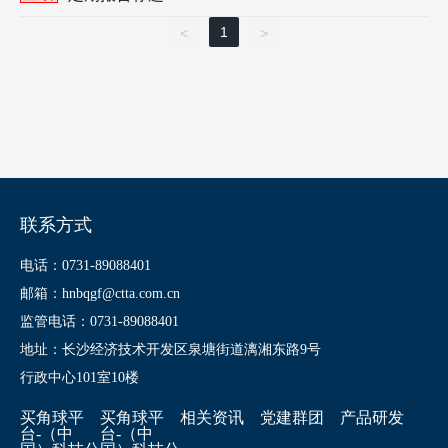
1
<
>
联系方式
电话：0731-89088401
邮箱：hnbqgf@ctta.com.cn
监管电话：0731-89088401
地址：长沙经济技术开发区泉塘街道漓湘东路9号
行政中心101室10楼
买角球平
买角球平
相关资讯
党建群团
产品研发
台-（中
台-（中